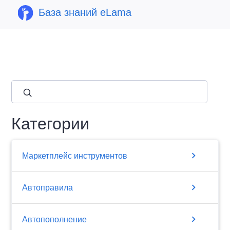
База знаний eLama
close
Категории
chevron_right
Маркетплейс инструментов
chevron_right
Автоправила
chevron_right
Автопополнение