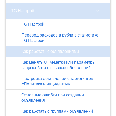
chevron_right
TG Настрой
TG Настрой
Перевод расходов в рубли в статистике
TG Настрой
Как работать с объявлениями
Как менять UTM-метки или параметры
запуска бота в ссылках объявлений
Настройка объявлений с таргетингом
«Политика и инциденты»
Основные ошибки при создании
объявления
Как работать с группами объявлений