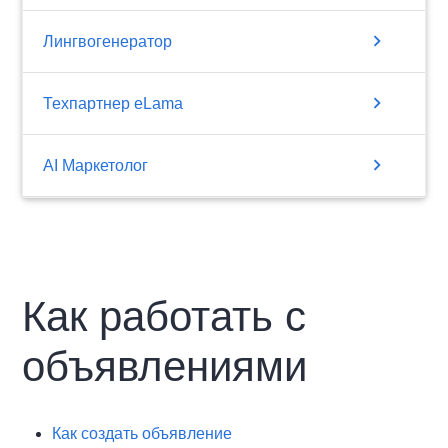
chevron_right
Лингвогенератор
chevron_right
Техпартнер eLama
chevron_right
AI Маркетолог
Как работать с
объявлениями
Как создать объявление