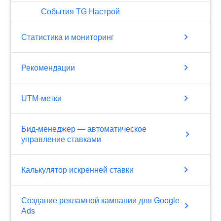
События TG Настрой
chevron_right
Статистика и мониторинг
chevron_right
Рекомендации
chevron_right
UTM-метки
Бид-менеджер — автоматическое
chevron_right
управление ставками
chevron_right
Калькулятор искренней ставки
Создание рекламной кампании для Google
chevron_right
Ads